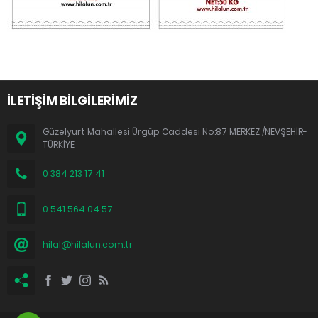
İLETİŞİM BİLGİLERİMİZ
Güzelyurt Mahallesi Ürgüp Caddesi No:87 MERKEZ /NEVŞEHİR-
TÜRKİYE
0 384 213 17 41
0 541 564 04 57
hilal@hilalun.com.tr